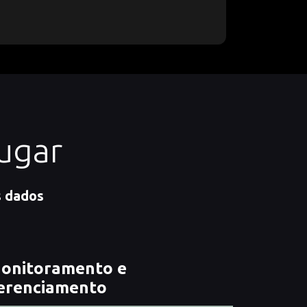
ugar
s dados
onitoramento e
erenciamento